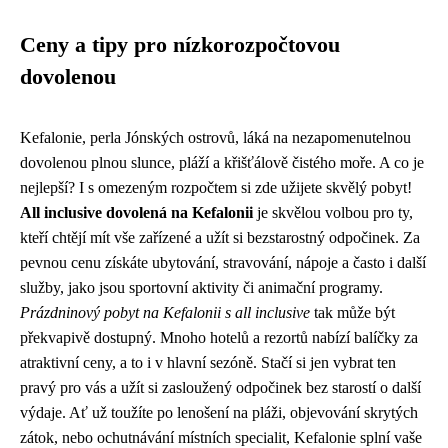
Ceny a tipy pro nízkorozpočtovou
dovolenou
Kefalonie, perla Jónských ostrovů, láká na nezapomenutelnou
dovolenou plnou slunce, pláží a křišťálově čistého moře. A co je
nejlepší? I s omezeným rozpočtem si zde užijete skvělý pobyt!
All inclusive dovolená na Kefalonii
je skvělou volbou pro ty,
kteří chtějí mít vše zařízené a užít si bezstarostný odpočinek. Za
pevnou cenu získáte ubytování, stravování, nápoje a často i další
služby, jako jsou sportovní aktivity či animační programy.
Prázdninový pobyt na Kefalonii s all inclusive
tak může být
překvapivě dostupný. Mnoho hotelů a rezortů nabízí balíčky za
atraktivní ceny, a to i v hlavní sezóně. Stačí si jen vybrat ten
pravý pro vás a užít si zasloužený odpočinek bez starostí o další
výdaje. Ať už toužíte po lenošení na pláži, objevování skrytých
zátok, nebo ochutnávání místních specialit, Kefalonie splní vaše