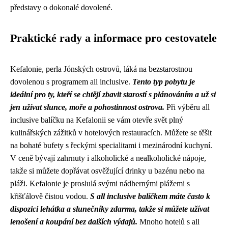
představy o dokonalé dovolené.
Praktické rady a informace pro cestovatele
Kefalonie, perla Jónských ostrovů, láká na bezstarostnou
dovolenou s programem all inclusive.
Tento typ pobytu je
ideální pro ty, kteří se chtějí zbavit starostí s plánováním a už si
jen užívat slunce, moře a pohostinnost ostrova.
Při výběru all
inclusive balíčku na Kefalonii se vám otevře svět plný
kulinářských zážitků v hotelových restauracích. Můžete se těšit
na bohaté bufety s řeckými specialitami i mezinárodní kuchyní.
V ceně bývají zahrnuty i alkoholické a nealkoholické nápoje,
takže si můžete dopřávat osvěžující drinky u bazénu nebo na
pláži. Kefalonie je proslulá svými nádhernými plážemi s
křišťálově čistou vodou.
S all inclusive balíčkem máte často k
dispozici lehátka a slunečníky zdarma, takže si můžete užívat
lenošení a koupání bez dalších výdajů.
Mnoho hotelů s all