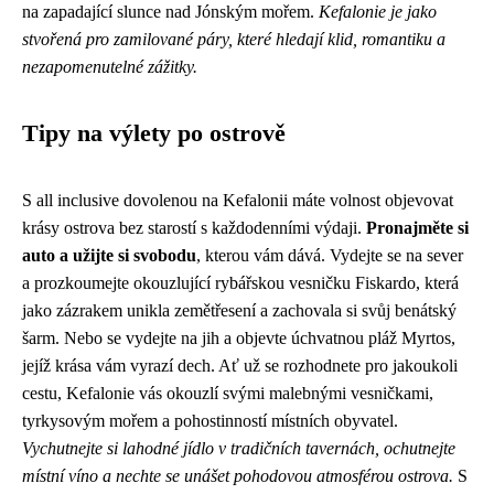
na zapadající slunce nad Jónským mořem.
Kefalonie je jako
stvořená pro zamilované páry, které hledají klid, romantiku a
nezapomenutelné zážitky.
Tipy na výlety po ostrově
S all inclusive dovolenou na Kefalonii máte volnost objevovat
krásy ostrova bez starostí s každodenními výdaji.
Pronajměte si
auto a užijte si svobodu
, kterou vám dává. Vydejte se na sever
a prozkoumejte okouzlující rybářskou vesničku Fiskardo, která
jako zázrakem unikla zemětřesení a zachovala si svůj benátský
šarm. Nebo se vydejte na jih a objevte úchvatnou pláž Myrtos,
jejíž krása vám vyrazí dech. Ať už se rozhodnete pro jakoukoli
cestu, Kefalonie vás okouzlí svými malebnými vesničkami,
tyrkysovým mořem a pohostinností místních obyvatel.
Vychutnejte si lahodné jídlo v tradičních tavernách, ochutnejte
místní víno a nechte se unášet pohodovou atmosférou ostrova.
S