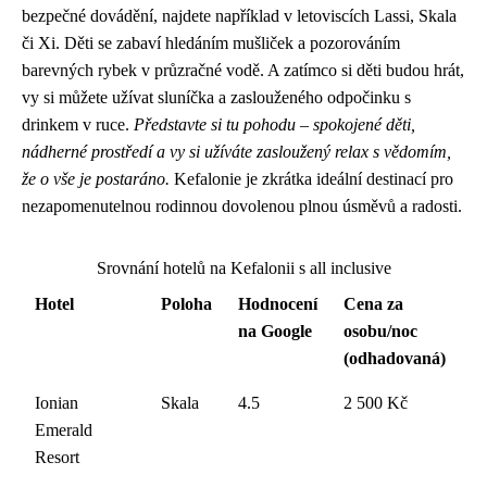
bezpečné dovádění, najdete například v letoviscích Lassi, Skala
či Xi. Děti se zabaví hledáním mušliček a pozorováním
barevných rybek v průzračné vodě. A zatímco si děti budou hrát,
vy si můžete užívat sluníčka a zaslouženého odpočinku s
drinkem v ruce.
Představte si tu pohodu – spokojené děti,
nádherné prostředí a vy si užíváte zasloužený relax s vědomím,
že o vše je postaráno.
Kefalonie je zkrátka ideální destinací pro
nezapomenutelnou rodinnou dovolenou plnou úsměvů a radosti.
Srovnání hotelů na Kefalonii s all inclusive
Hotel
Poloha
Hodnocení
Cena za
na Google
osobu/noc
(odhadovaná)
Ionian
Skala
4.5
2 500 Kč
Emerald
Resort