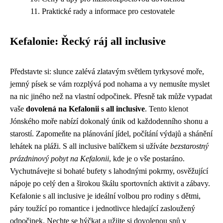
Praktické rady a informace pro cestovatele
Kefalonie: Řecký ráj all inclusive
Představte si: slunce zalévá zlatavým světlem tyrkysové moře,
jemný písek se vám rozplývá pod nohama a vy nemusíte myslet
na nic jiného než na vlastní odpočinek. Přesně tak může vypadat
vaše
dovolená na Kefalonii s all inclusive
. Tento klenot
Jónského moře nabízí dokonalý únik od každodenního shonu a
starostí. Zapomeňte na plánování jídel, počítání výdajů a shánění
lehátek na pláži. S all inclusive balíčkem si užíváte
bezstarostný
prázdninový pobyt na Kefalonii
, kde je o vše postaráno.
Vychutnávejte si bohaté bufety s lahodnými pokrmy, osvěžující
nápoje po celý den a širokou škálu sportovních aktivit a zábavy.
Kefalonie s all inclusive je ideální volbou pro rodiny s dětmi,
páry toužící po romantice i jednotlivce hledající zasloužený
odpočinek. Nechte se hýčkat a užijte si dovolenou snů v