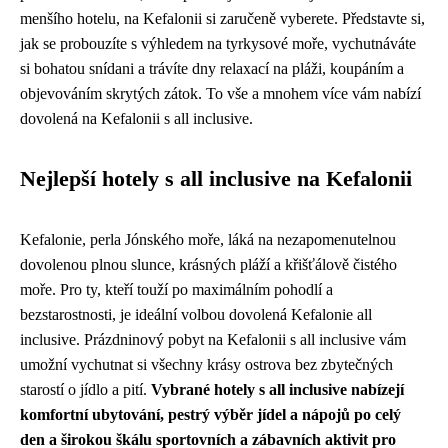
menšího hotelu, na Kefalonii si zaručeně vyberete. Představte si,
jak se probouzíte s výhledem na tyrkysové moře, vychutnáváte
si bohatou snídani a trávíte dny relaxací na pláži, koupáním a
objevováním skrytých zátok. To vše a mnohem více vám nabízí
dovolená na Kefalonii s all inclusive.
Nejlepší hotely s all inclusive na Kefalonii
Kefalonie, perla Jónského moře, láká na nezapomenutelnou
dovolenou plnou slunce, krásných pláží a křišťálově čistého
moře. Pro ty, kteří touží po maximálním pohodlí a
bezstarostnosti, je ideální volbou dovolená Kefalonie all
inclusive. Prázdninový pobyt na Kefalonii s all inclusive vám
umožní vychutnat si všechny krásy ostrova bez zbytečných
starostí o jídlo a pití.
Vybrané hotely s all inclusive nabízejí
komfortní ubytování, pestrý výběr jídel a nápojů po celý
den a širokou škálu sportovních a zábavních aktivit pro