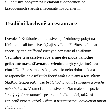
all inclusive pobytem na Kefalonii si odpočinete od
každodenních starostí a načerpáte novou energii.
Tradiční kuchyně a restaurace
Dovolená Kefalonie all inclusive a prázdninový pobyt na
Kefalonii s all inclusive skýtají skvělou příležitost ochutnat
speciality tradiční řecké kuchyně bez starostí s vařením.
Vychutnejte si čerstvé ryby a mořské plody, lahodné
grilované maso, šťavnatou zeleninu a sýry s jedinečnou
chutí.
Dopřejte si moussaku, pastitsio nebo dolmadakia a
nezapomeňte na osvěžující řecký salát s olivami a feta sýrem.
Sladkou tečkou pak může být lahodný jogurt s medem a ořechy
nebo baklava.
V rámci all inclusive balíčku máte k dispozici
široký výběr restaurací s pestrou nabídkou jídel, takže si
zaručeně vybere každý.
Užijte si bezstarostnou dovolenou plnou
chutí a vůní!