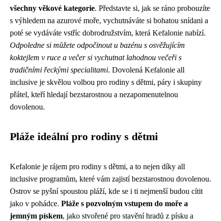
všechny věkové kategorie
. Představte si, jak se ráno probouzíte
s výhledem na azurové moře, vychutnáváte si bohatou snídani a
poté se vydáváte vstříc dobrodružstvím, která Kefalonie nabízí.
Odpoledne si můžete odpočinout u bazénu s osvěžujícím
koktejlem v ruce a večer si vychutnat lahodnou večeři s
tradičními řeckými specialitami
. Dovolená Kefalonie all
inclusive je skvělou volbou pro rodiny s dětmi, páry i skupiny
přátel, kteří hledají bezstarostnou a nezapomenutelnou
dovolenou.
Pláže ideální pro rodiny s dětmi
Kefalonie je rájem pro rodiny s dětmi, a to nejen díky all
inclusive programům, které vám zajistí bezstarostnou dovolenou.
Ostrov se pyšní spoustou pláží, kde se i ti nejmenší budou cítit
jako v pohádce.
Pláže s pozvolným vstupem do moře a
jemným pískem
, jako stvořené pro stavění hradů z písku a