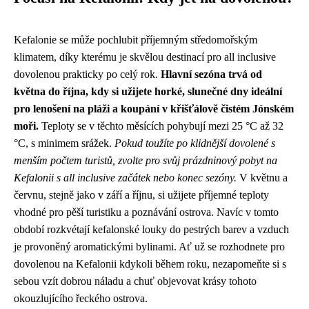
Kefalonie se může pochlubit příjemným středomořským
klimatem, díky kterému je skvělou destinací pro all inclusive
dovolenou prakticky po celý rok.
Hlavní sezóna trvá od
května do října, kdy si užijete horké, slunečné dny ideální
pro lenošení na pláži a koupání v křišťálově čistém Jónském
moři.
Teploty se v těchto měsících pohybují mezi 25 °C až 32
°C, s minimem srážek.
Pokud toužíte po klidnější dovolené s
menším počtem turistů, zvolte pro svůj prázdninový pobyt na
Kefalonii s all inclusive začátek nebo konec sezóny.
V květnu a
červnu, stejně jako v září a říjnu, si užijete příjemné teploty
vhodné pro pěší turistiku a poznávání ostrova. Navíc v tomto
období rozkvétají kefalonské louky do pestrých barev a vzduch
je provoněný aromatickými bylinami. Ať už se rozhodnete pro
dovolenou na Kefalonii kdykoli během roku, nezapomeňte si s
sebou vzít dobrou náladu a chuť objevovat krásy tohoto
okouzlujícího řeckého ostrova.