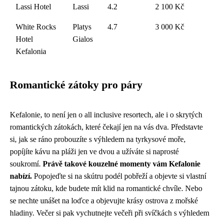
Lassi Hotel
Lassi
4.2
2 100 Kč
White Rocks
Platys
4.7
3 000 Kč
Hotel
Gialos
Kefalonia
Romantické zátoky pro páry
Kefalonie, to není jen o all inclusive resortech, ale i o skrytých
romantických zátokách, které čekají jen na vás dva. Představte
si, jak se ráno probouzíte s výhledem na tyrkysové moře,
popíjíte kávu na pláži jen ve dvou a užíváte si naprosté
soukromí.
Právě takové kouzelné momenty vám Kefalonie
nabízí.
Popojeďte si na skútru podél pobřeží a objevte si vlastní
tajnou zátoku, kde budete mít klid na romantické chvíle. Nebo
se nechte unášet na loďce a objevujte krásy ostrova z mořské
hladiny. Večer si pak vychutnejte večeři při svíčkách s výhledem