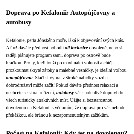
Doprava po Kefalonii: Autopůjčovny a
autobusy
Kefalonie, perla Jónského moře, láká k objevování svých krás.
Ať už dáváte přednost pohodlí
all inclusive
dovolené, nebo si
raději plánujete program sami, doprava po ostrově bude
hračkou. Pro ty, kteří touží po maximální volnosti a chtějí
prozkoumat skryté zátoky a malebné vesničky, je ideální volbou
autopůjčovna
. Stačí si vybrat z široké nabídky vozů a
dobrodružství může začít! Pokud dáváte přednost relaxaci a
nechcete se starat o řízení,
autobusy
vás spolehlivě dopraví do
všech turisticky atraktivních míst. Užijte si bezstarostnou
dovolenou na Kefalonii s vědomím, že doprava pro vás nebude
překážkou, ale bránou k nezapomenutelným zážitkům.
Počasí na Kefalonii: Kdy jet na dovolenou?