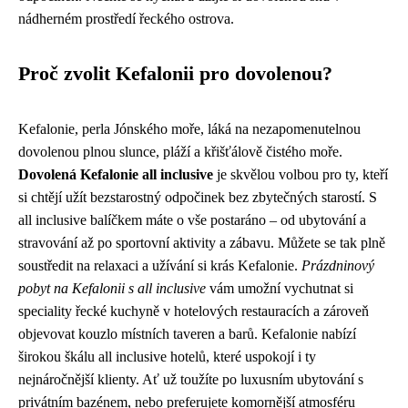
nádherném prostředí řeckého ostrova.
Proč zvolit Kefalonii pro dovolenou?
Kefalonie, perla Jónského moře, láká na nezapomenutelnou
dovolenou plnou slunce, pláží a křišťálově čistého moře.
Dovolená Kefalonie all inclusive
je skvělou volbou pro ty, kteří
si chtějí užít bezstarostný odpočinek bez zbytečných starostí. S
all inclusive balíčkem máte o vše postaráno – od ubytování a
stravování až po sportovní aktivity a zábavu. Můžete se tak plně
soustředit na relaxaci a užívání si krás Kefalonie.
Prázdninový
pobyt na Kefalonii s all inclusive
vám umožní vychutnat si
speciality řecké kuchyně v hotelových restauracích a zároveň
objevovat kouzlo místních taveren a barů. Kefalonie nabízí
širokou škálu all inclusive hotelů, které uspokojí i ty
nejnáročnější klienty. Ať už toužíte po luxusním ubytování s
privátním bazénem, nebo preferujete komornější atmosféru