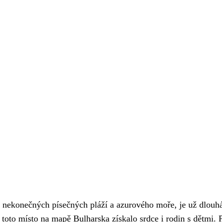
a nekonečných písečných pláží a azurového moře, je už dlouhá
i toto místo na mapě Bulharska získalo srdce i rodin s dětmi. 