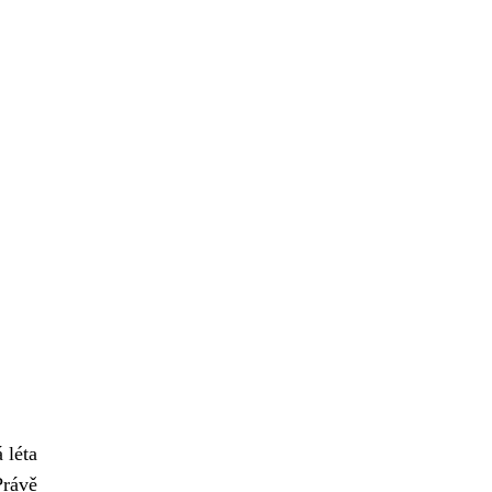
 léta
Právě