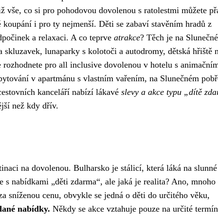
tiž vše, co si pro pohodovou dovolenou s ratolestmi můžete př
koupání i pro ty nejmenší. Děti se zabaví stavěním hradů z
dpočinek a relaxaci. A co teprve
atrakce
? Těch je na Slunečn
 skluzavek, lunaparky s kolotoči a autodromy, dětská hřiště 
 rozhodnete pro all inclusive dovolenou v hotelu s animační
bytování v apartmánu s vlastním vařením, na Slunečném pobře
cestovních kanceláří nabízí lákavé
slevy a akce typu „dítě zd
jší než kdy dřív.
stinaci na dovolenou. Bulharsko je stálicí, která láká na slunné
 s nabídkami „děti zdarma“, ale jaká je realita? Ano, mnoho
a sníženou cenu, obvykle se jedná o děti do určitého věku,
 dané nabídky.
Někdy se akce vztahuje pouze na určité termín