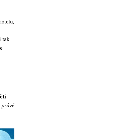
hotelu,
i tak
je
ěti
i právě