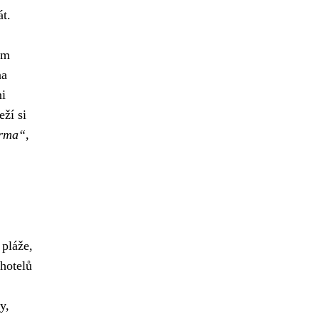
át.
ém
na
mi
ží si
arma“
,
 pláže,
 hotelů
y,