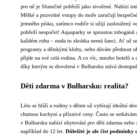
pro ně je Slunečné pobřeží jako stvořené. Nabízí to
Mělké a pozvolné vstupy do moře zaručují bezpečné 
jemného písku, zatímco rodiče si užijí zasloužený o
pobřeží nespočet! Aquaparky se spoustou tobogánů a
každém rohu – nuda tu zkrátka nemá šanci. Ať už se
programy a dětskými kluby, nebo dáváte přednost u
přijde na své celá rodina. A co víc, mnoho hotelů a 
díky kterým se dovolená v Bulharsku stává dostupně
Děti zdarma v Bulharsku: realita?
Léto se blíží a rodiny s dětmi už vybírají ideální de
chutnou kuchyni a příznivé ceny. Často se setkáváme
v Bulharsku nabízí ubytování pro děti zdarma nebo z
například do 12 let.
Důležité je ale číst podmínky