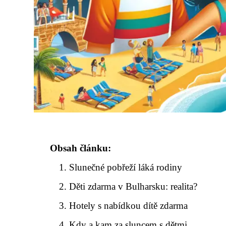
Obsah článku:
Slunečné pobřeží láká rodiny
Děti zdarma v Bulharsku: realita?
Hotely s nabídkou dítě zdarma
Kdy a kam za sluncem s dětmi