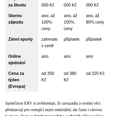
za škodu
000 Kč
000 Kč
000 Kč
Storno
ano, až
ano, až
ano, až
zájezdu
100%
100%
80% ceny
ceny
ceny
Zimní sporty
zahrnuto
příplatek
příplatek
v ceně
Online
ano
ano
ano
sjednání
Cena za
od 350
od 380
od 320 Kč
týden
Kč
Kč
(Evropa)
Společnost ERV si uvědomuje, že zavazadla a osobní věci
představují pro cestující nejen materiální, ale často i citovou