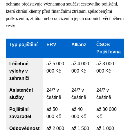
ochrana představuje významnou součást cestovního pojištění,
která chrání klienty před finančními ztrátami způsobenými
poškozením, ztrátou nebo odcizením jejich osobních věcí během
cesty.
Typ pojištění
ERV
Allianz
ČSOB
Pojišťovna
Léčebné
až 5 000
až 4 000
až 3 000
výlohy v
000 Kč
000 Kč
000 Kč
zahraničí
Asistenční
24/7 v
24/7 v
24/7 v
služby
češtině
češtině
češtině
Pojištění
až 50
až 40
až 30 000
zavazadel
000 Kč
000 Kč
Kč
Odpovědnost
až 2 000
až 1 500
až 1 000