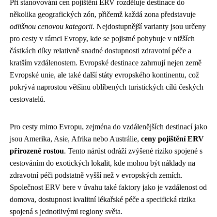
Při stanovování cen pojištění ERV rozděluje destinace do
několika geografických zón, přičemž každá zona představuje
odlišnou cenovou kategorii
. Nejdostupnější varianty jsou určeny
pro cesty v rámci Evropy, kde se pojistné pohybuje v nižších
částkách díky relativně snadné dostupnosti zdravotní péče a
kratším vzdálenostem. Evropské destinace zahrnují nejen země
Evropské unie, ale také další státy evropského kontinentu, což
pokrývá naprostou většinu oblíbených turistických cílů českých
cestovatelů.
Pro cesty mimo Evropu, zejména do vzdálenějších destinací jako
jsou Amerika, Asie, Afrika nebo Austrálie,
ceny pojištění ERV
přirozeně rostou
. Tento nárůst odráží zvýšené riziko spojené s
cestováním do exotických lokalit, kde mohou být náklady na
zdravotní péči podstatně vyšší než v evropských zemích.
Společnost ERV bere v úvahu také faktory jako je vzdálenost od
domova, dostupnost kvalitní lékařské péče a specifická rizika
spojená s jednotlivými regiony světa.