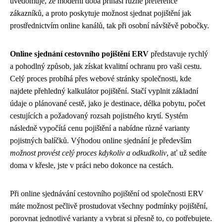
uvědomuje, že moderní doba přináší různé preference
zákazníků, a proto poskytuje možnost sjednat pojištění jak
prostřednictvím online kanálů, tak při osobní návštěvě pobočky.
Online sjednání cestovního pojištění ERV
představuje rychlý
a pohodlný způsob, jak získat kvalitní ochranu pro vaši cestu.
Celý proces probíhá přes webové stránky společnosti, kde
najdete přehledný kalkulátor pojištění. Stačí vyplnit základní
údaje o plánované cestě, jako je destinace, délka pobytu, počet
cestujících a požadovaný rozsah pojistného krytí. Systém
následně vypočítá cenu pojištění a nabídne různé varianty
pojistných balíčků. Výhodou online sjednání je především
možnost provést celý proces kdykoliv a odkudkoliv
, ať už sedíte
doma v křesle, jste v práci nebo dokonce na cestách.
Při online sjednávání cestovního pojištění od společnosti ERV
máte možnost pečlivě prostudovat všechny podmínky pojištění,
porovnat jednotlivé varianty a vybrat si přesně to, co potřebujete.