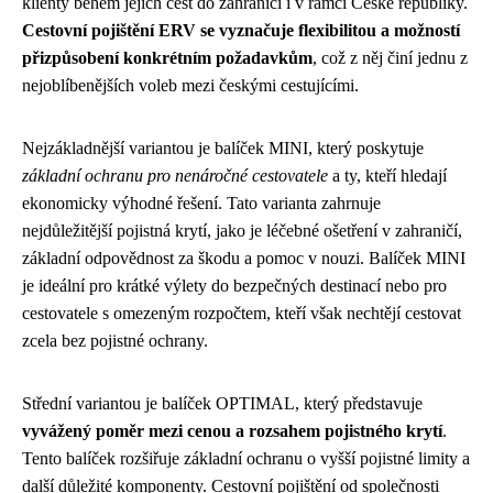
klienty během jejich cest do zahraničí i v rámci České republiky.
Cestovní pojištění ERV se vyznačuje flexibilitou a možností
přizpůsobení konkrétním požadavkům
, což z něj činí jednu z
nejoblíbenějších voleb mezi českými cestujícími.
Nejzákladnější variantou je balíček MINI, který poskytuje
základní ochranu pro nenáročné cestovatele
a ty, kteří hledají
ekonomicky výhodné řešení. Tato varianta zahrnuje
nejdůležitější pojistná krytí, jako je léčebné ošetření v zahraničí,
základní odpovědnost za škodu a pomoc v nouzi. Balíček MINI
je ideální pro krátké výlety do bezpečných destinací nebo pro
cestovatele s omezeným rozpočtem, kteří však nechtějí cestovat
zcela bez pojistné ochrany.
Střední variantou je balíček OPTIMAL, který představuje
vyvážený poměr mezi cenou a rozsahem pojistného krytí
.
Tento balíček rozšiřuje základní ochranu o vyšší pojistné limity a
další důležité komponenty. Cestovní pojištění od společnosti