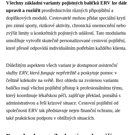
Všechny základní varianty pojistných balíčků ERV lze dále
upravit a rozšířit
prostřednictvím různých připojištění a
doplňkových modulů. Cestovatelé mohou přidat speciální krytí
pro zimní sporty, rizikové aktivity, chronická onemocnění nebo
zvýšit limity u konkrétních pojistných událostí. Tato modularita
umožňuje vytvořit skutečně personalizované cestovní pojištění,
které přesně odpovídá individuálním potřebám každého klienta.
Důležitým aspektem všech variant je
dostupnost asistenční
služby ERV, která funguje nepřetržitě
a poskytuje pomoc v
češtině kdekoliv na světě. Bez ohledu na zvolenou variantu
balíčku mají všichni pojištění přístup k profesionálnímu týmu,
který koordinuje lékařskou péči, zajišťuje překlad, pomáhá s
administrativou a řeší krizové situace. Cestovní pojištění od
společnosti ERV tak představuje nejen finanční ochranu, ale
také praktickou podporu v obtížných situacích.