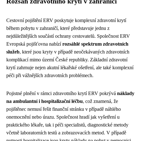
Rozsah zdravotního krytí v zahraničí
Cestovní pojištění ERV poskytuje komplexní zdravotní krytí
během pobytu v zahraničí, které představuje jednu z
nejdůležitějších součástí ochrany cestovatelů. Společnost ERV
Evropská pojišťovna nabízí
rozsáhlé spektrum zdravotních
služeb
, které jsou kryty v případě neočekávaných zdravotních
komplikací mimo území České republiky. Základní zdravotní
krytí zahrnuje nejen akutní lékařské ošetření, ale také komplexní
péči při vážnějších zdravotních problémech.
Pojistné plnění v rámci zdravotního krytí ERV pokrývá
náklady
na ambulantní i hospitalizační léčbu
, což znamená, že
pojištěnec nemusí řešit finanční stránku v případě náhlého
onemocnění nebo úrazu. Společnost hradí jak vyšetření u
praktického lékaře, tak i péči specialistů, diagnostické metody
včetně laboratorních testů a zobrazovacích metod. V případě
nutnosti hospitalizace jsou kryty náklady na pobyt v nemocnici,