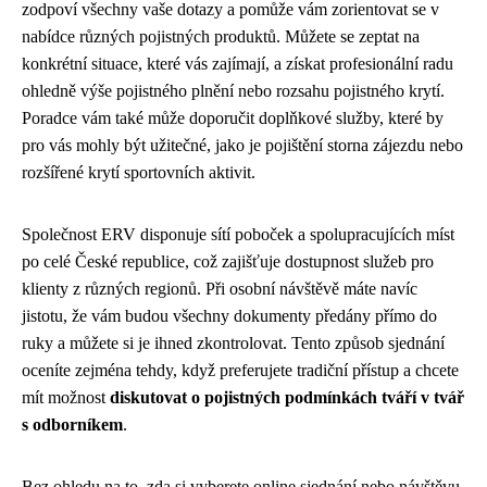
zodpoví všechny vaše dotazy a pomůže vám zorientovat se v
nabídce různých pojistných produktů. Můžete se zeptat na
konkrétní situace, které vás zajímají, a získat profesionální radu
ohledně výše pojistného plnění nebo rozsahu pojistného krytí.
Poradce vám také může doporučit doplňkové služby, které by
pro vás mohly být užitečné, jako je pojištění storna zájezdu nebo
rozšířené krytí sportovních aktivit.
Společnost ERV disponuje sítí poboček a spolupracujících míst
po celé České republice, což zajišťuje dostupnost služeb pro
klienty z různých regionů. Při osobní návštěvě máte navíc
jistotu, že vám budou všechny dokumenty předány přímo do
ruky a můžete si je ihned zkontrolovat. Tento způsob sjednání
oceníte zejména tehdy, když preferujete tradiční přístup a chcete
mít možnost
diskutovat o pojistných podmínkách tváří v tvář
s odborníkem
.
Bez ohledu na to, zda si vyberete online sjednání nebo návštěvu