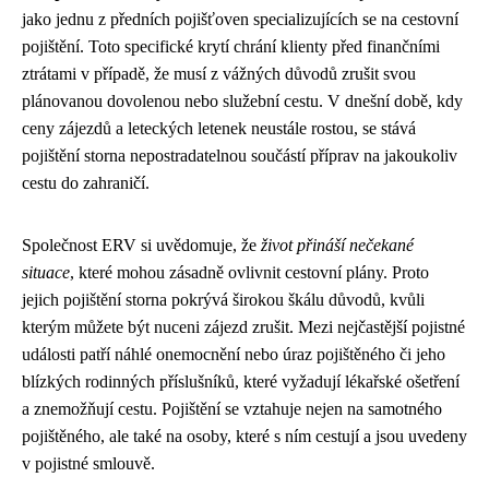
jako jednu z předních pojišťoven specializujících se na cestovní
pojištění. Toto specifické krytí chrání klienty před finančními
ztrátami v případě, že musí z vážných důvodů zrušit svou
plánovanou dovolenou nebo služební cestu. V dnešní době, kdy
ceny zájezdů a leteckých letenek neustále rostou, se stává
pojištění storna nepostradatelnou součástí příprav na jakoukoliv
cestu do zahraničí.
Společnost ERV si uvědomuje, že
život přináší nečekané
situace
, které mohou zásadně ovlivnit cestovní plány. Proto
jejich pojištění storna pokrývá širokou škálu důvodů, kvůli
kterým můžete být nuceni zájezd zrušit. Mezi nejčastější pojistné
události patří náhlé onemocnění nebo úraz pojištěného či jeho
blízkých rodinných příslušníků, které vyžadují lékařské ošetření
a znemožňují cestu. Pojištění se vztahuje nejen na samotného
pojištěného, ale také na osoby, které s ním cestují a jsou uvedeny
v pojistné smlouvě.