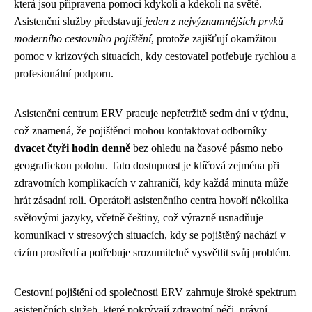
která jsou připravena pomoci kdykoli a kdekoli na světě.
Asistenční služby představují
jeden z nejvýznamnějších prvků
moderního cestovního pojištění
, protože zajišťují okamžitou
pomoc v krizových situacích, kdy cestovatel potřebuje rychlou a
profesionální podporu.
Asistenční centrum ERV pracuje nepřetržitě sedm dní v týdnu,
což znamená, že pojištěnci mohou kontaktovat odborníky
dvacet čtyři hodin denně
bez ohledu na časové pásmo nebo
geografickou polohu. Tato dostupnost je klíčová zejména při
zdravotních komplikacích v zahraničí, kdy každá minuta může
hrát zásadní roli. Operátoři asistenčního centra hovoří několika
světovými jazyky, včetně češtiny, což výrazně usnadňuje
komunikaci v stresových situacích, kdy se pojištěný nachází v
cizím prostředí a potřebuje srozumitelně vysvětlit svůj problém.
Cestovní pojištění od společnosti ERV zahrnuje široké spektrum
asistenčních služeb, které pokrývají zdravotní péči, právní