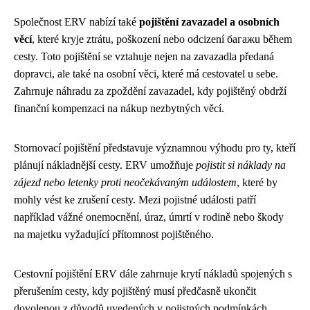
Společnost ERV nabízí také
pojištění zavazadel a osobních
věcí
, které kryje ztrátu, poškození nebo odcizení багажu během
cesty. Toto pojištění se vztahuje nejen na zavazadla předaná
dopravci, ale také na osobní věci, které má cestovatel u sebe.
Zahrnuje náhradu za zpoždění zavazadel, kdy pojištěný obdrží
finanční kompenzaci na nákup nezbytných věcí.
Stornovací pojištění představuje významnou výhodu pro ty, kteří
plánují nákladnější cesty. ERV umožňuje
pojistit si náklady na
zájezd nebo letenky proti neočekávaným událostem
, které by
mohly vést ke zrušení cesty. Mezi pojistné události patří
například vážné onemocnění, úraz, úmrtí v rodině nebo škody
na majetku vyžadující přítomnost pojištěného.
Cestovní pojištění ERV dále zahrnuje krytí nákladů spojených s
přerušením cesty, kdy pojištěný musí předčasně ukončit
dovolenou z důvodů uvedených v pojistných podmínkách.