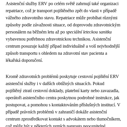
Asistenční služby ERV po celém světě zahrnují také organizaci
repatriace, což je transport pojištěného zpět do vlasti v případě
vážného zdravotního stavu. Repatriace může probíhat různými
způsoby podle závažnosti situace, od doprovodu zdravotnickým
personálem na běžném letu až po
speciální leteckou sanitku
vybavenou potřebnou zdravotnickou technikou. Asistenční
centrum posuzuje každý případ individuálně a volí nejvhodnější
způsob transportu s ohledem na zdravotní stav pacienta a
lékařská doporučení.
Kromě zdravotních problémů poskytuje cestovní pojištění ERV
asistenční služby i v dalších obtížných situacích. Pokud
pojištěný ztratí cestovní doklady, platební karty nebo zavazadla,
operátoři asistenčního centra poskytnou podrobné instrukce, jak
postupovat, a pomohou s kontaktováním příslušných institucí. V
případě právních problémů v zahraničí dokáže asistenční
centrum zprostředkovat kontakt s advokátem nebo tlumočníkem,
což může být v některých zemích naprosto neocenitelné.