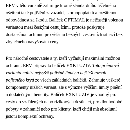
ERV v této variantě zahrnuje kromě standardního léčebného
ošetření také pojištění zavazadel, stornopoplatků a rozšířenou
odpovědnost za škodu. Balíček OPTIMAL je nejčastěji volenou
variantou mezi českými cestujícími, protože poskytuje
dostatečnou ochranu pro většinu běžných cestovních situací bez
zbytečného navyšování ceny.
Pro náročné cestovatele a ty, kteří vyžadují maximální možnou
ochranu, ERV připravilo balíček EXKLUZIV.
Tato prémiová
varianta nabízí nejvyšší pojistné limity a nejširší rozsah
pojistného krytí
ze všech základních balíčků. Zahrnuje veškeré
komponenty nižších variant, ale s výrazně vyššími limity plnění
a dodatečnými benefity. Balíček EXKLUZIV je vhodný pro
cesty do vzdálených nebo rizikových destinací, pro dlouhodobé
pobyty v zahraničí nebo pro klienty, kteří chtějí mít absolutní
jistotu komplexní ochrany.