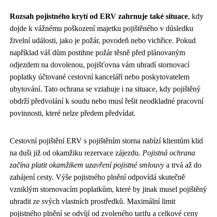
Rozsah pojistného krytí od ERV zahrnuje také situace
, kdy
dojde k vážnému poškození majetku pojištěného v důsledku
živelní události, jako je požár, povodeň nebo vichřice. Pokud
například váš dům postihne požár těsně před plánovaným
odjezdem na dovolenou, pojišťovna vám uhradí stornovací
poplatky účtované cestovní kanceláří nebo poskytovatelem
ubytování. Tato ochrana se vztahuje i na situace, kdy pojištěný
obdrží předvolání k soudu nebo musí řešit neodkladné pracovní
povinnosti, které nelze předem předvídat.
Cestovní pojištění ERV s pojištěním storna nabízí klientům klid
na duši již od okamžiku rezervace zájezdu.
Pojistná ochrana
začína platit okamžikem uzavření pojistné smlouvy
a trvá až do
zahájení cesty. Výše pojistného plnění odpovídá skutečně
vzniklým stornovacím poplatkům, které by jinak musel pojištěný
uhradit ze svých vlastních prostředků. Maximální limit
pojistného plnění se odvíjí od zvoleného tarifu a celkové ceny