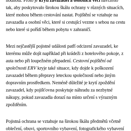
hodnotu. Proto je
krytí zavazadel a osobních věcí
navrženo
tak, aby poskytovalo širokou škálu ochrany v různých situacích,
které mohou během cestování nastat. Pojištění se vztahuje na
zavazadla a osobní věci, které si cestující vezme s sebou na cestu
nebo které si pořídí během pobytu v zahraničí.
Mezi nejčastější pojistné události patří odcizení zavazadel, ke
kterému může dojít například při krádeži z hotelového pokoje, z
auta nebo při loupežném přepadení.
Cestovní pojištění od
společnosti ERV
kryje také situace, kdy dojde k poškození
zavazadel během přepravy leteckou společností nebo jiným
dopravním prostředkem. Neméně důležité je krytí zpoždění
zavazadel, kdy pojišťovna poskytuje náhradu za nezbytné
nákupy, pokud zavazadla dorazí na místo určení s výrazným
zpožděním.
Pojistná ochrana se vztahuje na širokou škálu předmětů včetně
oblečení, obuvi, sportovního vybavení, fotografického vybavení