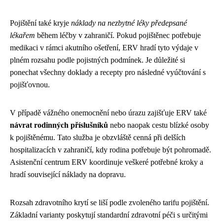
Pojištění také kryje
náklady na nezbytné léky předepsané
lékařem
během léčby v zahraničí. Pokud pojištěnec potřebuje
medikaci v rámci akutního ošetření, ERV hradí tyto výdaje v
plném rozsahu podle pojistných podmínek. Je důležité si
ponechat všechny doklady a recepty pro následné vyúčtování s
pojišťovnou.
V případě vážného onemocnění nebo úrazu zajišťuje ERV také
návrat rodinných příslušníků
nebo naopak cestu blízké osoby
k pojištěnému. Tato služba je obzvláště cenná při delších
hospitalizacích v zahraničí, kdy rodina potřebuje být pohromadě.
Asistenční centrum ERV koordinuje veškeré potřebné kroky a
hradí související náklady na dopravu.
Rozsah zdravotního krytí se liší podle zvoleného tarifu pojištění.
Základní varianty poskytují standardní zdravotní péči s určitými