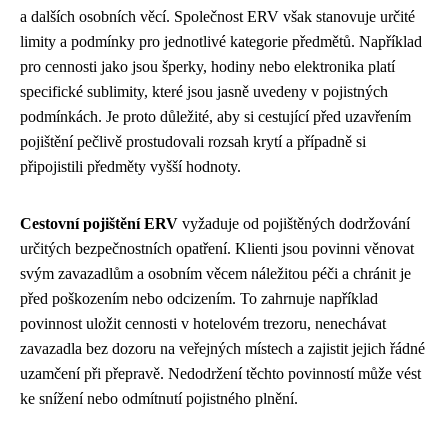
a dalších osobních věcí. Společnost ERV však stanovuje určité
limity a podmínky pro jednotlivé kategorie předmětů. Například
pro cennosti jako jsou šperky, hodiny nebo elektronika platí
specifické sublimity, které jsou jasně uvedeny v pojistných
podmínkách. Je proto důležité, aby si cestující před uzavřením
pojištění pečlivě prostudovali rozsah krytí a případně si
připojistili předměty vyšší hodnoty.
Cestovní pojištění ERV
vyžaduje od pojištěných dodržování
určitých bezpečnostních opatření. Klienti jsou povinni věnovat
svým zavazadlům a osobním věcem náležitou péči a chránit je
před poškozením nebo odcizením. To zahrnuje například
povinnost uložit cennosti v hotelovém trezoru, nenechávat
zavazadla bez dozoru na veřejných místech a zajistit jejich řádné
uzamčení při přepravě. Nedodržení těchto povinností může vést
ke snížení nebo odmítnutí pojistného plnění.