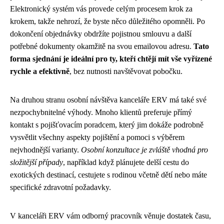
Elektronický systém vás provede celým procesem krok za
krokem, takže nehrozí, že byste něco důležitého opomněli. Po
dokončení objednávky obdržíte pojistnou smlouvu a další
potřebné dokumenty okamžitě na svou emailovou adresu.
Tato
forma sjednání je ideální pro ty, kteří chtějí mít vše vyřízené
rychle a efektivně
, bez nutnosti navštěvovat pobočku.
Na druhou stranu osobní návštěva kanceláře ERV má také své
nezpochybnitelné výhody. Mnoho klientů preferuje přímý
kontakt s pojišťovacím poradcem, který jim dokáže podrobně
vysvětlit všechny aspekty pojištění a pomoci s výběrem
nejvhodnější varianty.
Osobní konzultace je zvláště vhodná pro
složitější případy
, například když plánujete delší cestu do
exotických destinací, cestujete s rodinou včetně dětí nebo máte
specifické zdravotní požadavky.
V kanceláři ERV vám odborný pracovník věnuje dostatek času,