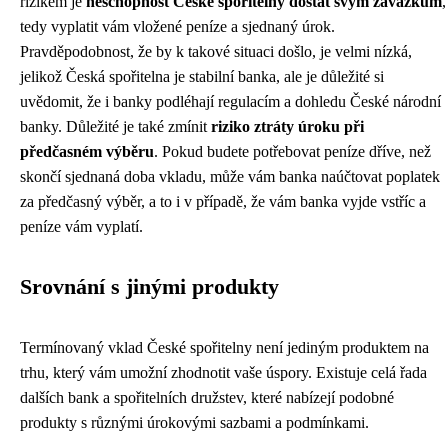
rizikem je
neschopnost České spořitelny dostát svým závazkům
,
tedy vyplatit vám vložené peníze a sjednaný úrok.
Pravděpodobnost, že by k takové situaci došlo, je velmi nízká,
jelikož Česká spořitelna je stabilní banka, ale je důležité si
uvědomit, že i banky podléhají regulacím a dohledu České národní
banky. Důležité je také zmínit
riziko ztráty úroku při
předčasném výběru
. Pokud budete potřebovat peníze dříve, než
skončí sjednaná doba vkladu, může vám banka naúčtovat poplatek
za předčasný výběr, a to i v případě, že vám banka vyjde vstříc a
peníze vám vyplatí.
Srovnání s jinými produkty
Termínovaný vklad České spořitelny není jediným produktem na
trhu, který vám umožní zhodnotit vaše úspory. Existuje celá řada
dalších bank a spořitelních družstev, které nabízejí podobné
produkty s různými úrokovými sazbami a podmínkami.