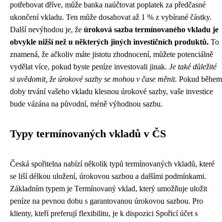
potřebovat dříve, může banka naúčtovat poplatek za předčasné
ukončení vkladu. Ten může dosahovat až 1 % z vybírané částky.
Další nevýhodou je, že
úroková sazba termínovaného vkladu je
obvykle nižší než u některých jiných investičních produktů.
To
znamená, že ačkoliv máte jistotu zhodnocení, můžete potenciálně
vydělat více, pokud byste peníze investovali jinak.
Je také důležité
si uvědomit, že úrokové sazby se mohou v čase měnit.
Pokud během
doby trvání vašeho vkladu klesnou úrokové sazby, vaše investice
bude vázána na původní, méně výhodnou sazbu.
Typy termínovaných vkladů v ČS
Česká spořitelna nabízí několik typů termínovaných vkladů, které
se liší délkou uložení, úrokovou sazbou a dalšími podmínkami.
Základním typem je Termínovaný vklad, který umožňuje uložit
peníze na pevnou dobu s garantovanou úrokovou sazbou. Pro
klienty, kteří preferují flexibilitu, je k dispozici Spořicí účet s