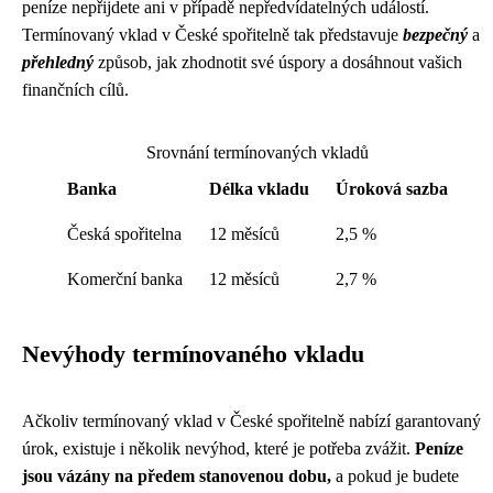
peníze nepřijdete ani v případě nepředvídatelných událostí.
Termínovaný vklad v České spořitelně tak představuje
bezpečný
a
přehledný
způsob, jak zhodnotit své úspory a dosáhnout vašich
finančních cílů.
Srovnání termínovaných vkladů
Banka
Délka vkladu
Úroková sazba
Česká spořitelna
12 měsíců
2,5 %
Komerční banka
12 měsíců
2,7 %
Nevýhody termínovaného vkladu
Ačkoliv termínovaný vklad v České spořitelně nabízí garantovaný
úrok, existuje i několik nevýhod, které je potřeba zvážit.
Peníze
jsou vázány na předem stanovenou dobu,
a pokud je budete