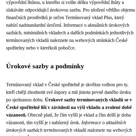
výpovědní lhůtou, u kterého si volíte délku výpovědní lhůty a
získáváte odpovídající úrokovou sazbu. Pro uložení většího objemu
finančních prostředků je určen Termínovaný vklad Plus, který
nabízí nadstandardní úročení. Informace o aktuálních úrokových
sazbách, minimálních vkladech a dalších podmínkách jednotlivých
termínovaných vkladů naleznete na webových stránkách České
spořitelny nebo v kterékoli pobočce.
Úrokové sazby a podmínky
Termínovaný vklad v České spořitelně je skvělou volbou pro ty,
kteří chtějí zhodnotit své úspory a mít jistotu pevně daného úroku
po sjednanou dobu.
Úrokové sazby termínovaných vkladů se v
České spořitelně liší v závislosti na výši vkladu a zvolené době
vázanosti.
Obecně platí, že čím vyšší je vklad a čím delší je doba
vázanosti, tím vyšší je i nabízený úrok.
Informace o aktuálních
úrokových sazbách termínovaných vkladů naleznete na webových