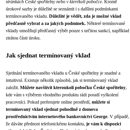
stránkách České spořitelny nebo v kterékoli pobočce.
Kromě
úrokové sazby je důležité se seznámit i s dalšími podmínkami
termínovaného vkladu.
Důležité je vědět, zda je možné vklad
předčasně vybrat a za jakých podmínek.
Některé termínované
vklady umožňují předčasný výběr pouze s určitou sankcí, například
ztrátou části úroku.
Jak sjednat termínovaný vklad
Sjednání termínovaného vkladu u České spořitelny je snadné a
intuitivní. Existuje několik způsobů, jak si termínovaný vklad
založit.
Můžete navštívit kteroukoli pobočku České spořitelny
,
kde vám s výběrem vhodného produktu rádi poradí vyškolení
pracovníci. Pokud preferujete online prostředí,
můžete si
termínovaný vklad sjednat pohodlně z domova
prostřednictvím internetového bankovnictví George
. V případě,
že dáváte přednost telefonickému kontaktu,
je vám k dispozici