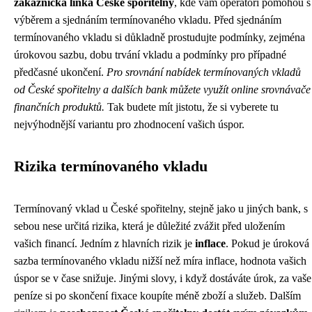
zákaznická linka České spořitelny
, kde vám operátoři pomohou s
výběrem a sjednáním termínovaného vkladu. Před sjednáním
termínovaného vkladu si důkladně prostudujte podmínky, zejména
úrokovou sazbu, dobu trvání vkladu a podmínky pro případné
předčasné ukončení.
Pro srovnání nabídek termínovaných vkladů
od České spořitelny a dalších bank můžete využít online srovnávače
finančních produktů.
Tak budete mít jistotu, že si vyberete tu
nejvýhodnější variantu pro zhodnocení vašich úspor.
Rizika termínovaného vkladu
Termínovaný vklad u České spořitelny, stejně jako u jiných bank, s
sebou nese určitá rizika, která je důležité zvážit před uložením
vašich financí. Jedním z hlavních rizik je
inflace
. Pokud je úroková
sazba termínovaného vkladu nižší než míra inflace, hodnota vašich
úspor se v čase snižuje. Jinými slovy, i když dostáváte úrok, za vaše
peníze si po skončení fixace koupíte méně zboží a služeb. Dalším