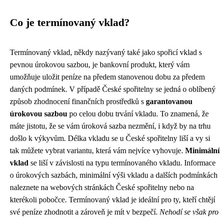
Co je termínovaný vklad?
Termínovaný vklad, někdy nazývaný také jako spořicí vklad s
pevnou úrokovou sazbou, je bankovní produkt, který vám
umožňuje uložit peníze na předem stanovenou dobu za předem
daných podmínek. V případě České spořitelny se jedná o oblíbený
způsob zhodnocení finančních prostředků s
garantovanou
úrokovou sazbou
po celou dobu trvání vkladu. To znamená, že
máte jistotu, že se vám úroková sazba nezmění, i když by na trhu
došlo k výkyvům. Délka vkladu se u České spořitelny liší a vy si
tak můžete vybrat variantu, která vám nejvíce vyhovuje.
Minimální
vklad
se liší v závislosti na typu termínovaného vkladu. Informace
o úrokových sazbách, minimální výši vkladu a dalších podmínkách
naleznete na webových stránkách České spořitelny nebo na
kterékoli pobočce. Termínovaný vklad je ideální pro ty, kteří chtějí
své peníze zhodnotit a zároveň je mít v bezpečí.
Nehodí se však pro