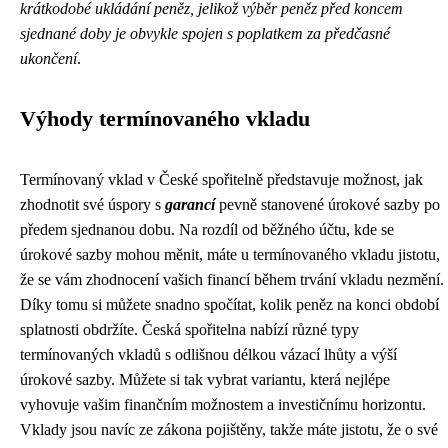
krátkodobé ukládání peněz, jelikož výběr peněz před koncem
sjednané doby je obvykle spojen s poplatkem za předčasné
ukončení
.
Výhody termínovaného vkladu
Termínovaný vklad v České spořitelně představuje možnost, jak
zhodnotit své úspory s
garancí
pevně stanovené úrokové sazby po
předem sjednanou dobu. Na rozdíl od běžného účtu, kde se
úrokové sazby mohou měnit, máte u termínovaného vkladu jistotu,
že se vám zhodnocení vašich financí během trvání vkladu nezmění.
Díky tomu si můžete snadno spočítat, kolik peněz na konci období
splatnosti obdržíte. Česká spořitelna nabízí různé typy
termínovaných vkladů s odlišnou délkou vázací lhůty a výší
úrokové sazby. Můžete si tak vybrat variantu, která nejlépe
vyhovuje vašim finančním možnostem a investičnímu horizontu.
Vklady jsou navíc ze zákona pojištěny, takže máte jistotu, že o své