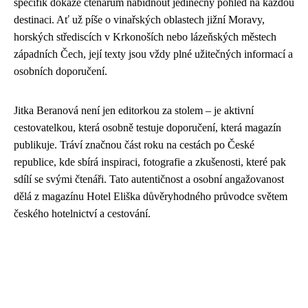
specifik dokáže čtenářům nabídnout jedinečný pohled na každou
destinaci. Ať už píše o vinařských oblastech jižní Moravy,
horských střediscích v Krkonoších nebo lázeňských městech
západních Čech, její texty jsou vždy plné užitečných informací a
osobních doporučení.
Jitka Beranová není jen editorkou za stolem – je aktivní
cestovatelkou, která osobně testuje doporučení, která magazín
publikuje. Tráví značnou část roku na cestách po České
republice, kde sbírá inspiraci, fotografie a zkušenosti, které pak
sdílí se svými čtenáři. Tato autentičnost a osobní angažovanost
dělá z magazínu Hotel Eliška důvěryhodného průvodce světem
českého hotelnictví a cestování.