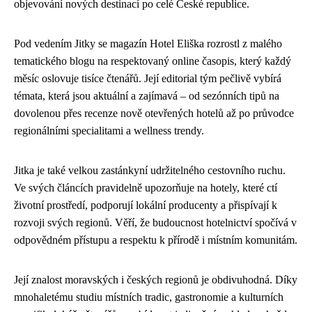
objevování nových destinací po celé České republice.
Pod vedením Jitky se magazín Hotel Eliška rozrostl z malého
tematického blogu na respektovaný online časopis, který každý
měsíc oslovuje tisíce čtenářů. Její editorial tým pečlivě vybírá
témata, která jsou aktuální a zajímavá – od sezónních tipů na
dovolenou přes recenze nově otevřených hotelů až po průvodce
regionálními specialitami a wellness trendy.
Jitka je také velkou zastánkyní udržitelného cestovního ruchu.
Ve svých článcích pravidelně upozorňuje na hotely, které ctí
životní prostředí, podporují lokální producenty a přispívají k
rozvoji svých regionů. Věří, že budoucnost hotelnictví spočívá v
odpovědném přístupu a respektu k přírodě i místním komunitám.
Její znalost moravských i českých regionů je obdivuhodná. Díky
mnohaletému studiu místních tradic, gastronomie a kulturních