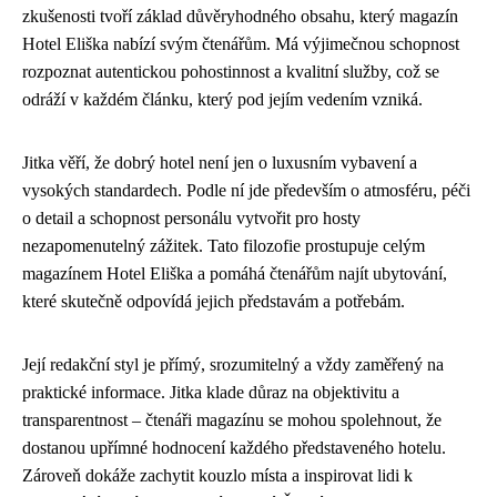
zkušenosti tvoří základ důvěryhodného obsahu, který magazín
Hotel Eliška nabízí svým čtenářům. Má výjimečnou schopnost
rozpoznat autentickou pohostinnost a kvalitní služby, což se
odráží v každém článku, který pod jejím vedením vzniká.
Jitka věří, že dobrý hotel není jen o luxusním vybavení a
vysokých standardech. Podle ní jde především o atmosféru, péči
o detail a schopnost personálu vytvořit pro hosty
nezapomenutelný zážitek. Tato filozofie prostupuje celým
magazínem Hotel Eliška a pomáhá čtenářům najít ubytování,
které skutečně odpovídá jejich představám a potřebám.
Její redakční styl je přímý, srozumitelný a vždy zaměřený na
praktické informace. Jitka klade důraz na objektivitu a
transparentnost – čtenáři magazínu se mohou spolehnout, že
dostanou upřímné hodnocení každého představeného hotelu.
Zároveň dokáže zachytit kouzlo místa a inspirovat lidi k