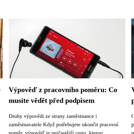
e
Výpověď z pracovního poměru: Co
musíte vědět před podpisem
Druhy výpovědi ze strany zaměstnance i
C
zaměstnavatele Když potřebujete ukončit pracovní
p
poměr, výpověď je nejčastější cesta, kterou...
m