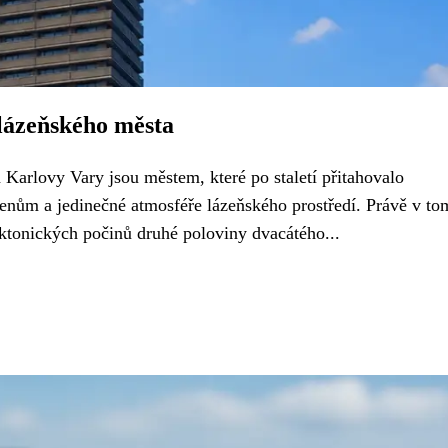
lázeňského města
 Karlovy Vary jsou městem, které po staletí přitahovalo
enům a jedinečné atmosféře lázeňského prostředí. Právě v to
ektonických počinů druhé poloviny dvacátého...