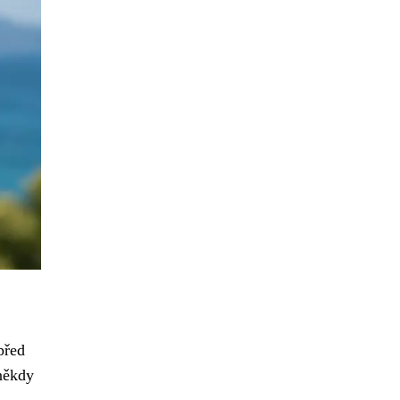
před
někdy